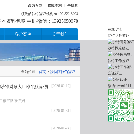
设为首页
收藏本站
手机版
|
|
领先的沙特签证机构 ☎400-822-8203
资料包签 手机/微信：13925050078
在线交流
客户案例
关于我们
沙特商务签证
沙特探亲签证
沙特工作签证
当前位置：
首页
>
沙特阿拉伯签证
公证认证
[2026-02-19]
微信: imxx1314
沙特财政大臣穆罕默德·贾
臣穆罕默德·贾丹
[2026-01-31]
[2026-01-24]