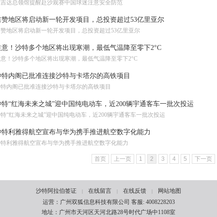
驻吉达总领馆提醒赴沙观赛中国球迷注意安全防范
吉赞地区将启动新一轮开发项目，总投资超过53亿里亚尔
吉赞地区将启动新一轮开发项目，总投资超过53亿里亚尔
注意！沙特多个地区将出现寒潮，最低气温降至零下2°C
注意！沙特多个地区将出现寒潮，最低气温降至零下2°C
沙特内阁已批准连接沙特与卡塔尔的高铁项目
沙特内阁已批准连接沙特与卡塔尔的高铁项目
沙特“红海未来之城”迎中国纯电动车，近200辆宇通客车一批次投运
特“红海未来之城”迎中国纯电动车，近200辆宇通客车一批次投运
沙特利雅得航空宣布与华为携手推进航空数字化能力
沙特利雅得航空宣布与华为携手推进航空数字化能力
首页
上一页
1
2
3
4
5
下一页
沙特阿拉伯签证
在线留言
在线反馈
网站地图
|
|
|
运营：广州双狐信息科技有限公司 客服: 4008228203
地址：广州市天河区天河北路28号时代广场中1108室