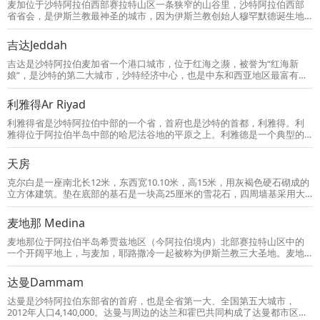
上，海滨旁就坐满了人，很多当地的家庭都会铺开一张大地毯，从家里带
麦加位于沙特阿拉伯西部赛拉特山区一条狭窄的山谷里，沙特阿拉伯西部
上食物和阿拉伯茶或
省省会，是伊斯兰教最神圣的城市，因为伊斯兰教创始人穆罕默德诞生地
而名震寰宇，非穆斯林不得进入。麦加是一座历史名城，四周群山环抱，
层峦起伏，景色壮丽，拥有克尔白、渗透泉、麦加大清真寺等多处地标性
吉达Jeddah
建筑。每年伊斯兰教历的十二月，世界各地虔诚的穆斯林都辛劳跋涉，千
里迢迢来到麦加大清真寺朝圣，瞻仰真主真神和他们指点的圣地圣石。
吉达是沙特阿拉伯麦加省一个港口城市，位于红海之濒，被誉为“红海新
娘”，是沙特的第二大城市，沙特经济中心，也是中东和西亚地区最富有的
城市。伊斯兰信徒前往圣城麦加朝圣多由吉达经过。因毗邻红海的缘故，
吉达港是沙特的第一大港。沙特阿拉伯外交部与外国使节驻此，设有70多
利雅得Ar Riyad
个总领事馆，因此有沙特“外交首都”之称。
利雅得省是沙特阿拉伯中部的一个省，首府也是沙特的首都，利雅得。利
雅得位于阿拉伯半岛中部的哈尼法谷地的平原之上。利雅德是一个典型的
绿洲城市，为沙特的第一大城市。还是沙特阿拉伯王国首都、王宫所在
地。城中心8平方公里为“纳绥里耶区”，是国王与王室居住的特区，由数十
天房
幢宫殿、数百所别墅和花园组成。利雅得发展很快，已建成为阿拉伯世界
最著名的花园城市之一，市内有宏大的政府大楼、高层公寓、豪华的宫
克尔白是一座南北长12米，东西宽10.10米，高15米，用灰褐色硬石砌成的
殿、巨型商场、宽阔
立方体建筑。垫在底部的基石是一块高25厘米的雪花石，四周墙基采用大
理石材料。东墙高11.85米，南墙高10.25米，西墙高12.25米，北墙高12.25
米。殿内用3根沉香大木柱支撑着房顶，梁上有许多小方格，书写着“安拉至
麦地那 Medina
大”。殿内有许多挂灯和题词，天花板和四壁挂着玫瑰色丝绸帷幕；地面全
部用大理石铺成。
麦地那位于阿拉伯半岛希贾兹地区（今阿拉伯境内）北部赛拉特山区中的
一个开阔平地上，与麦加，耶路撒冷一起被称为伊斯兰教三大圣地。麦地
那市环境优雅，市区建筑颇具规模，且整洁、宽敞，具现代都市气息。城
郊地下水充足，盛产优质椰枣。该市房地产业发达，其商业活动季节性较
达曼Dammam
强。城郊建有国际机场。该市“麦地那伊斯兰大学”内有来自世界各地的穆斯
林青年留学生就读。规模庞大的“法赫德国王《古兰经》印制机构”也建在该
达曼是沙特阿拉伯东部省的首府，也是全省第一大、全国第五大城市，
市。 麦地
2012年人口4,140,000。达曼与周边的达兰和霍巴共同构成了达曼都市区。