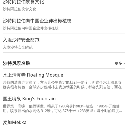
沙特阿拉伯饮食文化
峰上去。真主要易卜拉欣大声呼唤，他大喊了几声，飞鸟的各部分便自动
聚集起来恢复原形，鸟儿又在蓝天上展翅翱翔了。人们见了这一幕心里虽
沙特阿拉伯饮食文化
然受到震动
沙特阿拉伯向中国企业伸出橄榄枝
沙特阿拉伯向中国企业伸出橄榄枝
入境沙特安全防范
入境沙特安全防范
沙特风景名胜
更多 »
水上清真寺 Floating Mosque
沙特的清真寺太多了，方圆几公里肯定能找到一两个，但这个水上清真寺
确实很有特色，全球多少穆斯林去麦加朝圣的时候，都会先到吉达，而在
吉达观光的话，朝圣大巴大多数都会推荐来这里参观一下。清真寺旁边修
建的海滨大道，有不少凉亭，附近有不少海鸥和鸽子，与当地人相处得很
国王喷泉 King's Fountain
和谐。
世界第一高嘛，值得骄傲。喷泉于1980年到1983年建造，1985年开始使
用。喷泉喷出的水高达 312米，可达 375千米（233英里）每小时的速度。
喷泉使用的是红海中的咸海水，作为海水喷泉工程，比淡水上建立喷泉的
技术复杂度要高得多。首先是盐碱含量不同，而且海水中还伴有砂石，可
麦加Mekka
想而知，喷泉所使用的泵和技术是多么先进。这个喷泉临海而建，一到晚