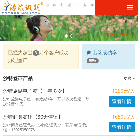
已经为超过
万个客户成功
出签成功率：
3
办理签证
99%
沙特签证产品
更多 »
沙特旅游电子签【一年多次】
1250元/人
沙特旅游电子签，有效期1年，可以多次往返，每
查看详情
次停留90天
沙特商务签证【30天停留】
1650元/人
沙特商务签证代办|沙特签证代办，联系电话/微
查看详情
信：13925050078