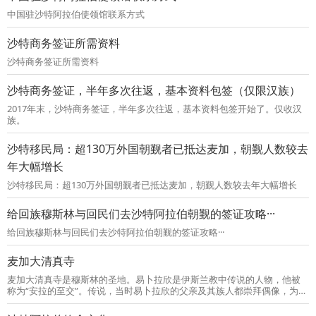
中国驻沙特阿拉伯使领馆联系方式
沙特商务签证所需资料
沙特商务签证所需资料
沙特商务签证，半年多次往返，基本资料包签（仅限汉族）
2017年末，沙特商务签证，半年多次往返，基本资料包签开始了。仅收汉
族。
沙特移民局：超130万外国朝觐者已抵达麦加，朝觐人数较去
年大幅增长
沙特移民局：超130万外国朝觐者已抵达麦加，朝觐人数较去年大幅增长
给回族穆斯林与回民们去沙特阿拉伯朝觐的签证攻略···
给回族穆斯林与回民们去沙特阿拉伯朝觐的签证攻略···
麦加大清真寺
麦加大清真寺是穆斯林的圣地。易卜拉欣是伊斯兰教中传说的人物，他被
称为“安拉的至交”。传说，当时易卜拉欣的父亲及其族人都崇拜偶像，为了
让他们转而信仰真主安拉，易卜拉欣请求真主显示使尸骨腐烂之物复活的
神昭。真主让易卜拉欣捉来4只鸟，将他们一一肢解，然后分别放到4座山