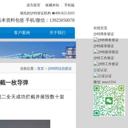
设为首页
收藏本站
手机版
|
|
领先的沙特签证机构 ☎400-822-8203
资料包签 手机/微信：13925050078
在线交流
客户案例
关于我们
沙特商务签证
沙特探亲签证
沙特工作签证
当前位置：
首页
>
沙特阿拉伯签证
公证认证
截一枚导弹
微信: imxx1314
周二全天成功拦截并摧毁数十架