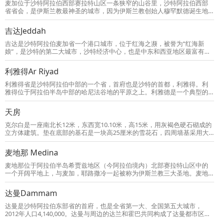
上，海滨旁就坐满了人，很多当地的家庭都会铺开一张大地毯，从家里带
麦加位于沙特阿拉伯西部赛拉特山区一条狭窄的山谷里，沙特阿拉伯西部
上食物和阿拉伯茶或
省省会，是伊斯兰教最神圣的城市，因为伊斯兰教创始人穆罕默德诞生地
而名震寰宇，非穆斯林不得进入。麦加是一座历史名城，四周群山环抱，
层峦起伏，景色壮丽，拥有克尔白、渗透泉、麦加大清真寺等多处地标性
吉达Jeddah
建筑。每年伊斯兰教历的十二月，世界各地虔诚的穆斯林都辛劳跋涉，千
里迢迢来到麦加大清真寺朝圣，瞻仰真主真神和他们指点的圣地圣石。
吉达是沙特阿拉伯麦加省一个港口城市，位于红海之濒，被誉为“红海新
娘”，是沙特的第二大城市，沙特经济中心，也是中东和西亚地区最富有的
城市。伊斯兰信徒前往圣城麦加朝圣多由吉达经过。因毗邻红海的缘故，
吉达港是沙特的第一大港。沙特阿拉伯外交部与外国使节驻此，设有70多
利雅得Ar Riyad
个总领事馆，因此有沙特“外交首都”之称。
利雅得省是沙特阿拉伯中部的一个省，首府也是沙特的首都，利雅得。利
雅得位于阿拉伯半岛中部的哈尼法谷地的平原之上。利雅德是一个典型的
绿洲城市，为沙特的第一大城市。还是沙特阿拉伯王国首都、王宫所在
地。城中心8平方公里为“纳绥里耶区”，是国王与王室居住的特区，由数十
天房
幢宫殿、数百所别墅和花园组成。利雅得发展很快，已建成为阿拉伯世界
最著名的花园城市之一，市内有宏大的政府大楼、高层公寓、豪华的宫
克尔白是一座南北长12米，东西宽10.10米，高15米，用灰褐色硬石砌成的
殿、巨型商场、宽阔
立方体建筑。垫在底部的基石是一块高25厘米的雪花石，四周墙基采用大
理石材料。东墙高11.85米，南墙高10.25米，西墙高12.25米，北墙高12.25
米。殿内用3根沉香大木柱支撑着房顶，梁上有许多小方格，书写着“安拉至
麦地那 Medina
大”。殿内有许多挂灯和题词，天花板和四壁挂着玫瑰色丝绸帷幕；地面全
部用大理石铺成。
麦地那位于阿拉伯半岛希贾兹地区（今阿拉伯境内）北部赛拉特山区中的
一个开阔平地上，与麦加，耶路撒冷一起被称为伊斯兰教三大圣地。麦地
那市环境优雅，市区建筑颇具规模，且整洁、宽敞，具现代都市气息。城
郊地下水充足，盛产优质椰枣。该市房地产业发达，其商业活动季节性较
达曼Dammam
强。城郊建有国际机场。该市“麦地那伊斯兰大学”内有来自世界各地的穆斯
林青年留学生就读。规模庞大的“法赫德国王《古兰经》印制机构”也建在该
达曼是沙特阿拉伯东部省的首府，也是全省第一大、全国第五大城市，
市。 麦地
2012年人口4,140,000。达曼与周边的达兰和霍巴共同构成了达曼都市区。