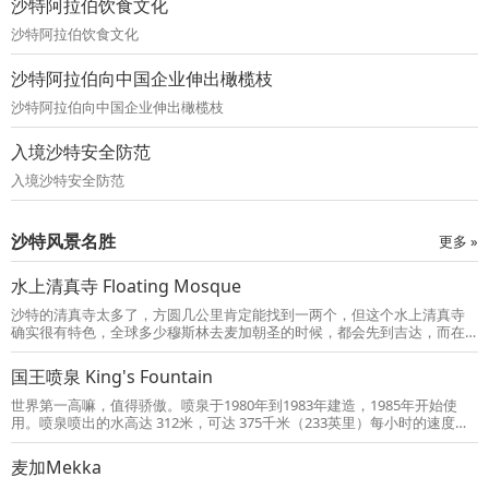
沙特阿拉伯饮食文化
峰上去。真主要易卜拉欣大声呼唤，他大喊了几声，飞鸟的各部分便自动
聚集起来恢复原形，鸟儿又在蓝天上展翅翱翔了。人们见了这一幕心里虽
沙特阿拉伯饮食文化
然受到震动
沙特阿拉伯向中国企业伸出橄榄枝
沙特阿拉伯向中国企业伸出橄榄枝
入境沙特安全防范
入境沙特安全防范
沙特风景名胜
更多 »
水上清真寺 Floating Mosque
沙特的清真寺太多了，方圆几公里肯定能找到一两个，但这个水上清真寺
确实很有特色，全球多少穆斯林去麦加朝圣的时候，都会先到吉达，而在
吉达观光的话，朝圣大巴大多数都会推荐来这里参观一下。清真寺旁边修
建的海滨大道，有不少凉亭，附近有不少海鸥和鸽子，与当地人相处得很
国王喷泉 King's Fountain
和谐。
世界第一高嘛，值得骄傲。喷泉于1980年到1983年建造，1985年开始使
用。喷泉喷出的水高达 312米，可达 375千米（233英里）每小时的速度。
喷泉使用的是红海中的咸海水，作为海水喷泉工程，比淡水上建立喷泉的
技术复杂度要高得多。首先是盐碱含量不同，而且海水中还伴有砂石，可
麦加Mekka
想而知，喷泉所使用的泵和技术是多么先进。这个喷泉临海而建，一到晚