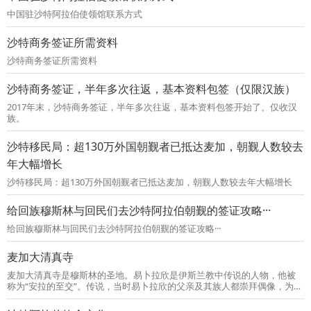
中国驻沙特阿拉伯使领馆联系方式
沙特商务签证所需资料
沙特商务签证所需资料
沙特商务签证，半年多次往返，基本资料包签（仅限汉族）
2017年末，沙特商务签证，半年多次往返，基本资料包签开始了。仅收汉
族。
沙特移民局：超130万外国朝觐者已抵达麦加，朝觐人数较去
年大幅增长
沙特移民局：超130万外国朝觐者已抵达麦加，朝觐人数较去年大幅增长
给回族穆斯林与回民们去沙特阿拉伯朝觐的签证攻略···
给回族穆斯林与回民们去沙特阿拉伯朝觐的签证攻略···
麦加大清真寺
麦加大清真寺是穆斯林的圣地。易卜拉欣是伊斯兰教中传说的人物，他被
称为“安拉的至交”。传说，当时易卜拉欣的父亲及其族人都崇拜偶像，为了
让他们转而信仰真主安拉，易卜拉欣请求真主显示使尸骨腐烂之物复活的
神昭。真主让易卜拉欣捉来4只鸟，将他们一一肢解，然后分别放到4座山