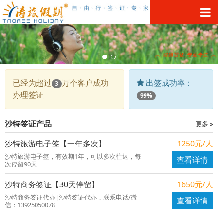
已经为超过
万个客户成功
出签成功率：
3
办理签证
99%
沙特签证产品
更多 »
沙特旅游电子签【一年多次】
1250元/人
沙特旅游电子签，有效期1年，可以多次往返，每
查看详情
次停留90天
沙特商务签证【30天停留】
1650元/人
沙特商务签证代办|沙特签证代办，联系电话/微
查看详情
信：13925050078